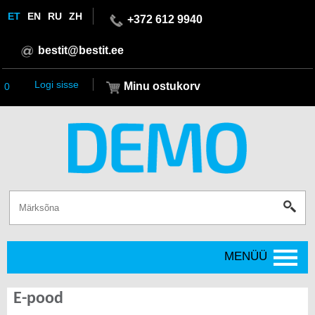
ET
EN
RU
ZH
+372 612 9940
bestit@bestit.ee
Logi sisse
Minu ostukorv
0
MENÜÜ
E-pood