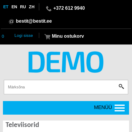
ET
EN
RU
ZH
+372 612 9940
bestit@bestit.ee
Logi sisse
Minu ostukorv
0
MENÜÜ
Televiisorid