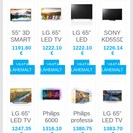
55" 3D
LG 65"
LG 65"
SONY
SMART
LED TV
LED
KD55SD85
CURVED
65UF776V
SMART
75"
1191.80
1222.10
1222.10
1226.14
LED TV
4K UHD
TV
3480 x
€
€
€
€
55UG870V
3840x2160p
65UF772V
2160
VAATA
VAATA
VAATA
VAATA
4K
Magic
4K UHD
(4K
LÄHEMALT
LÄHEMALT
LÄHEMALT
LÄHEMALT
3840X2160p
Remote
3840x2160p
UHD) ,
3XHDMI
3xHDMI
Magic
PQI
2XUSB2.0
2xUSB
Remote,
1000
1XUSB3.0
Sound
webOS2.0,
Hz,
LAN/WIFI/WEBOS
2ch.20W
3xHDMI
SmartTV,
DVB-
2xUSB
Android
LG 65"
Philips
Philips
LG 65"
T2/C/S2
Sound
OS,
LED TV
6000
professional
LED TV
(MPEG-
2ch.20W
WiFi/BT,
65UF770V
series
TV, 55",
65UH7707V
4),
3XUSB,
1247.35
1316.10
1380.75
1383.70