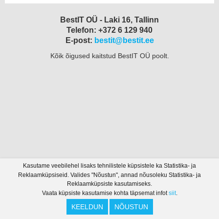
BestIT OÜ - Laki 16, Tallinn
Telefon: +372 6 129 940
E-post:
bestit@bestit.ee
Kõik õigused kaitstud BestIT OÜ poolt.
Kasutame veebilehel lisaks tehnilistele küpsistele ka Statistika- ja
Reklaamküpsiseid. Valides "Nõustun", annad nõusoleku Statistika- ja
Reklaamküpsiste kasutamiseks.
Vaata küpsiste kasutamise kohta täpsemat infot
siit
.
KEELDUN
NÕUSTUN