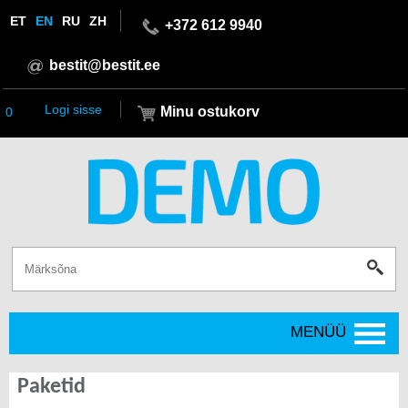
ET
EN
RU
ZH
+372 612 9940
bestit@bestit.ee
Logi sisse
Minu ostukorv
0
MENÜÜ
Paketid