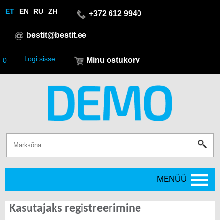
ET
EN
RU
ZH
+372 612 9940
bestit@bestit.ee
Logi sisse
Minu ostukorv
0
MENÜÜ
Kasutajaks registreerimine