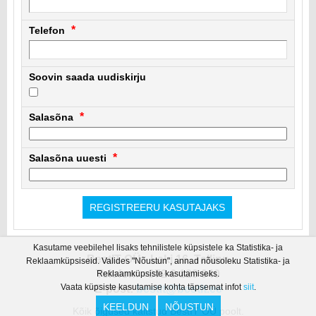
Telefon
Soovin saada uudiskirju
Salasõna
Salasõna uuesti
Kasutame veebilehel lisaks tehnilistele küpsistele ka Statistika- ja
BestIT OÜ - Laki 16, Tallinn
Reklaamküpsiseid. Valides "Nõustun", annad nõusoleku Statistika- ja
Telefon: +372 6 129 940
Reklaamküpsiste kasutamiseks.
Vaata küpsiste kasutamise kohta täpsemat infot
siit
.
E-post:
bestit@bestit.ee
KEELDUN
NÕUSTUN
Kõik õigused kaitstud BestIT OÜ poolt.