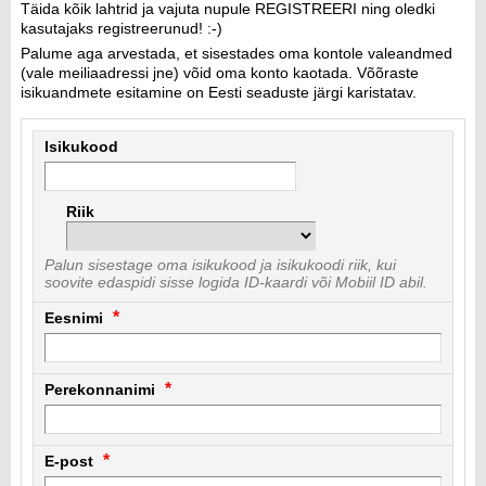
Täida kõik lahtrid ja vajuta nupule REGISTREERI ning oledki
kasutajaks registreerunud! :-)
Palume aga arvestada, et sisestades oma kontole valeandmed
(vale meiliaadressi jne) võid oma konto kaotada. Võõraste
isikuandmete esitamine on Eesti seaduste järgi karistatav.
Isikukood
Riik
Palun sisestage oma isikukood ja isikukoodi riik, kui
soovite edaspidi sisse logida ID-kaardi või Mobiil ID abil.
Eesnimi
Perekonnanimi
E-post