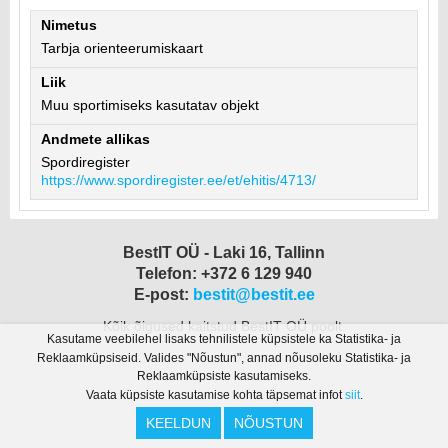
Nimetus
Tarbja orienteerumiskaart
Liik
Muu sportimiseks kasutatav objekt
Andmete allikas
Spordiregister
https://www.spordiregister.ee/et/ehitis/4713/
BestIT OÜ - Laki 16, Tallinn
Telefon: +372 6 129 940
E-post:
bestit@bestit.ee
Kõik õigused kaitstud BestIT OÜ poolt.
Kasutame veebilehel lisaks tehnilistele küpsistele ka Statistika- ja
Reklaamküpsiseid. Valides "Nõustun", annad nõusoleku Statistika- ja
Reklaamküpsiste kasutamiseks.
Vaata küpsiste kasutamise kohta täpsemat infot
siit
.
KEELDUN
NÕUSTUN