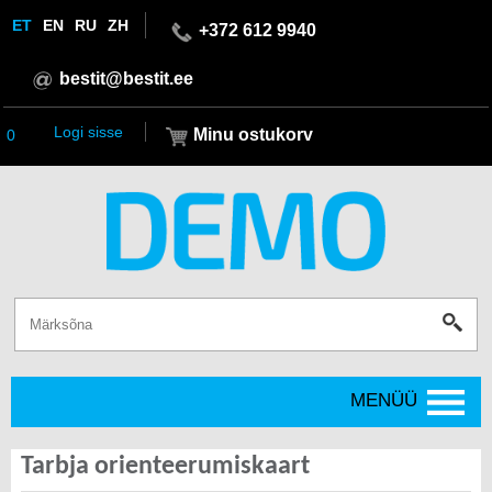
ET
EN
RU
ZH
+372 612 9940
bestit@bestit.ee
Logi sisse
Minu ostukorv
0
MENÜÜ
Tarbja orienteerumiskaart