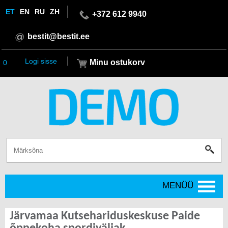
ET
EN
RU
ZH
+372 612 9940
bestit@bestit.ee
Logi sisse
Minu ostukorv
0
MENÜÜ
Järvamaa Kutsehariduskeskuse Paide