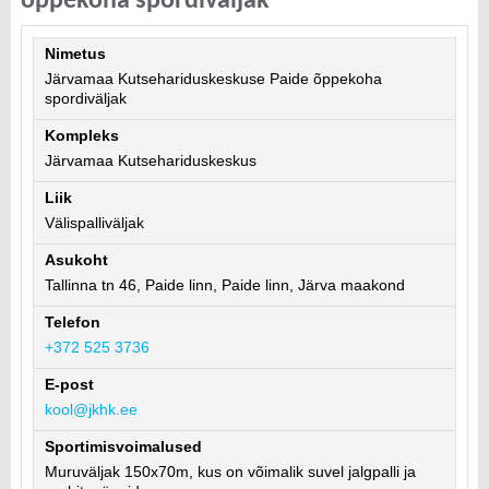
õppekoha spordiväljak
Nimetus
Järvamaa Kutsehariduskeskuse Paide õppekoha
spordiväljak
Kompleks
Järvamaa Kutsehariduskeskus
Liik
Välispalliväljak
Asukoht
Tallinna tn 46, Paide linn, Paide linn, Järva maakond
Telefon
+372 525 3736
E-post
kool@jkhk.ee
Sportimisvoimalused
Muruväljak 150x70m, kus on võimalik suvel jalgpalli ja