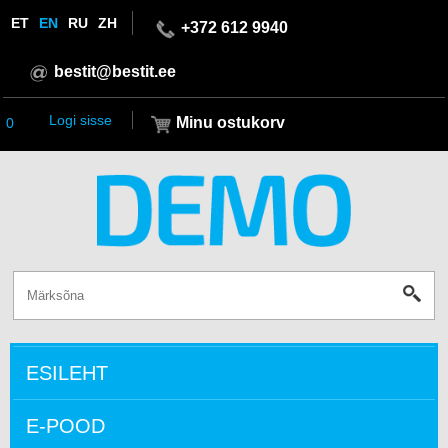
ET
EN
RU
ZH
+372 612 9940
bestit@bestit.ee
Logi sisse
Minu ostukorv
0
ESILEHT
E-POOD