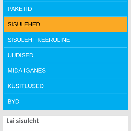
PAKETID
SISULEHED
SISULEHT KEERULINE
UUDISED
MIDA IGANES
KÜSITLUSED
BYD
Lai sisuleht