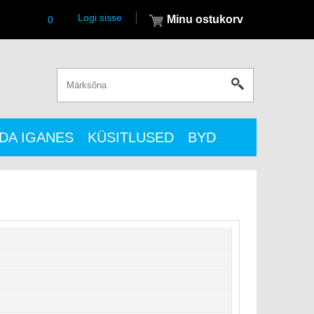
Logi sisse
Minu ostukorv
0
DA IGANES
KÜSITLUSED
BYD