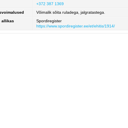
+372 387 1369
isvoimalused
Võimalik sõita ruladega, jalgratastega.
allikas
Spordiregister
https://www.spordiregister.ee/et/ehitis/1914/