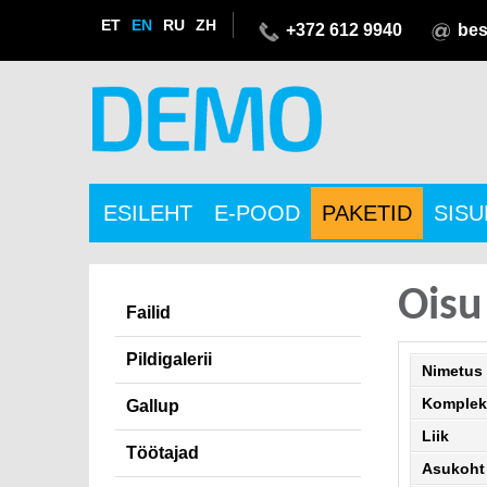
ET
EN
RU
ZH
+372 612 9940
bes
ESILEHT
E-POOD
PAKETID
SIS
Oisu
Failid
Pildigalerii
Nimetus
Komplek
Gallup
Liik
Töötajad
Asukoht