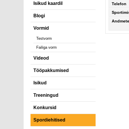
Isikud kaardil
Telefon
Sportim
Blogi
Andmete 
Vormid
Testvorm
Failiga vorm
Videod
Tööpakkumised
Isikud
Treeningud
Konkursid
Spordiehitised