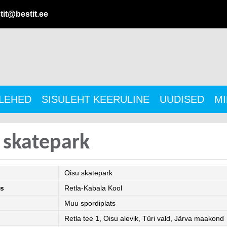
tit@bestit.ee
ULEHED
SISULEHT KEERULINE
UUDISED
MI
 skatepark
Oisu skatepark
s
Retla-Kabala Kool
Muu spordiplats
Retla tee 1, Oisu alevik, Türi vald, Järva maakond