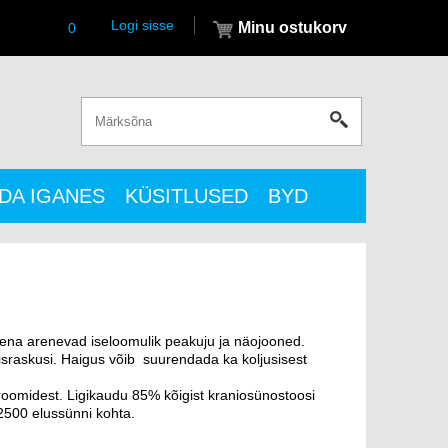
Logi sisse
Minu ostukorv
0
DA IGANES
KÜSITLUSED
BYD
sena arenevad iseloomulik peakuju ja näojooned.
israskusi. Haigus võib suurendada ka koljusisest
oomidest. Ligikaudu 85% kõigist kraniosünostoosi
2500 elussünni kohta.