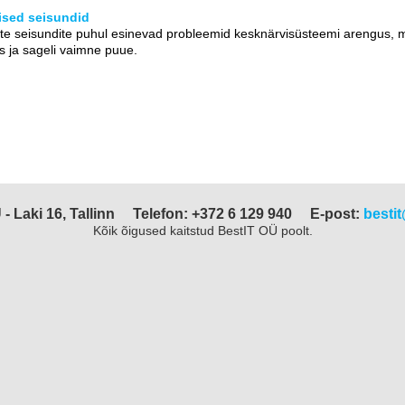
ised seisundid
ste seisundite puhul esinevad probleemid kesknärvisüsteemi arengus, m
 ja sageli vaimne puue.
- Laki 16, Tallinn
Telefon: +372 6 129 940
E-post:
bestit
Kõik õigused kaitstud BestIT OÜ poolt.