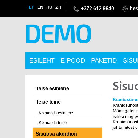
ET
EN
RU
ZH
+372 612 9940
bes
ESILEHT
E-POOD
PAKETID
SIS
Sisu
Teise esimene
Kraniosüno
Teise teine
Kraniosünost
Mõningatel j
Kolmanda esimene
rõhku ning p
Kraniosünost
Kolmanda teine
juhtumitest 
Sisuosa akordion