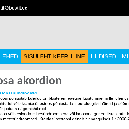
tit@bestit.ee
ULEHED
SISULEHT KEERULINE
UUDISED
MI
osa akordion
stoosi sündroomid
oosi põhjustab koljuluu õmbluste enneaegne luustumine, mille tulemu
uhtudel võib kraniosünostoos põhjustada neuroloogilisi häireid ja sööm
õhjustada nägemishäireid.
oos võib esineda mittesündroomsena või ka osana geneetilistest sündr
on mittesündroomsed. Kraniosünostoosi esineb hinnanguliselt 1 : 2000-