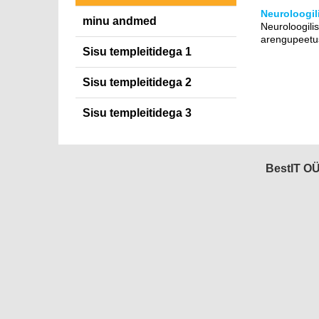
Neuroloogil
minu andmed
Neuroloogili
arengupeetus
Sisu templeitidega 1
Sisu templeitidega 2
Sisu templeitidega 3
BestIT OÜ 