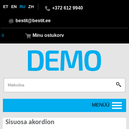
ET
EN
RU
ZH
+372 612 9940
bestit@bestit.ee
Minu ostukorv
0
MENÜÜ
Sisuosa akordion