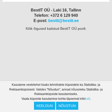
BestIT OÜ - Laki 16, Tallinn
Telefon: +372 6 129 940
E-post:
bestit@bestit.ee
Kõik õigused kaitstud BestIT OÜ poolt.
Kasutame veebilehel lisaks tehnilistele küpsistele ka Statistika- ja
Reklaamküpsiseid. Valides "Nõustun", annad nõusoleku Statistika- ja
Reklaamküpsiste kasutamiseks.
Vaata küpsiste kasutamise kohta täpsemat infot
siit
.
KEELDUN
NÕUSTUN