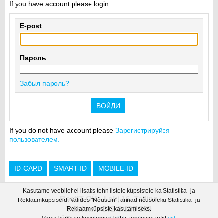
If you have account please login:
E-post
Пароль
Забыл пароль?
If you do not have account please
Зарегистрируйся
пользователем.
Kasutame veebilehel lisaks tehnilistele küpsistele ka Statistika- ja
BestIT OÜ - Laki 16, Tallinn
Reklaamküpsiseid. Valides "Nõustun", annad nõusoleku Statistika- ja
Telefon: +372 6 129 940
Reklaamküpsiste kasutamiseks.