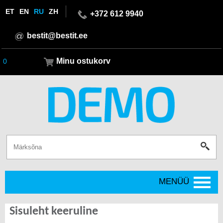
ET
EN
RU
ZH
+372 612 9940
bestit@bestit.ee
Minu ostukorv
0
MENÜÜ
Sisuleht keeruline