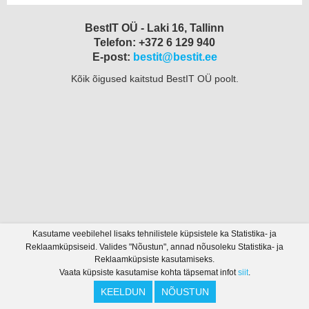
BestIT OÜ - Laki 16, Tallinn
Telefon: +372 6 129 940
E-post:
bestit@bestit.ee
Kõik õigused kaitstud BestIT OÜ poolt.
Kasutame veebilehel lisaks tehnilistele küpsistele ka Statistika- ja
Reklaamküpsiseid. Valides "Nõustun", annad nõusoleku Statistika- ja
Reklaamküpsiste kasutamiseks.
Vaata küpsiste kasutamise kohta täpsemat infot
siit
.
KEELDUN
NÕUSTUN