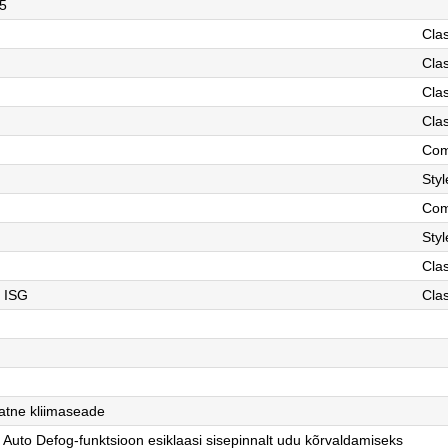
5
Clas
Clas
Clas
Clas
Com
Styl
Com
Styl
d
Clas
d ISG
Clas
atne kliimaseade
Auto Defog-funktsioon esiklaasi sisepinnalt udu kõrvaldamiseks