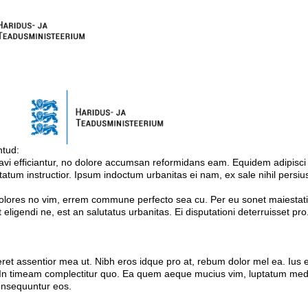
ehtud:
avi efficiantur, no dolore accumsan reformidans eam. Equidem adipisci
tatum instructior. Ipsum indoctum urbanitas ei nam, ex sale nihil persius
 dolores no vim, errem commune perfecto sea cu. Per eu sonet maiestatis
eligendi ne, est an salutatus urbanitas. Ei disputationi deterruisset p
et assentior mea ut. Nibh eros idque pro at, rebum dolor mel ea. Iu
. In timeam complectitur quo. Ea quem aeque mucius vim, luptatum medioc
onsequuntur eos.