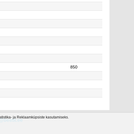
850
tatistika- ja Reklaamküpsiste kasutamiseks.
@bestit.ee