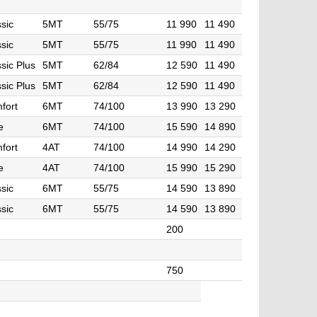
sic
5MT
55/75
11 990
11 490
sic
5MT
55/75
11 990
11 490
sic Plus
5MT
62/84
12 590
11 490
sic Plus
5MT
62/84
12 590
11 490
fort
6MT
74/100
13 990
13 290
e
6MT
74/100
15 590
14 890
fort
4AT
74/100
14 990
14 290
e
4AT
74/100
15 990
15 290
sic
6MT
55/75
14 590
13 890
sic
6MT
55/75
14 590
13 890
200
750