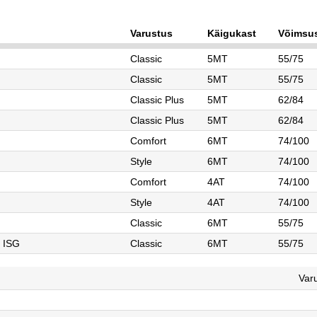
Varustus
Käigukast
Võimsus
Classic
5MT
55/75
Classic
5MT
55/75
Classic Plus
5MT
62/84
Classic Plus
5MT
62/84
Comfort
6MT
74/100
Style
6MT
74/100
Comfort
4AT
74/100
Style
4AT
74/100
d
Classic
6MT
55/75
d ISG
Classic
6MT
55/75
Var