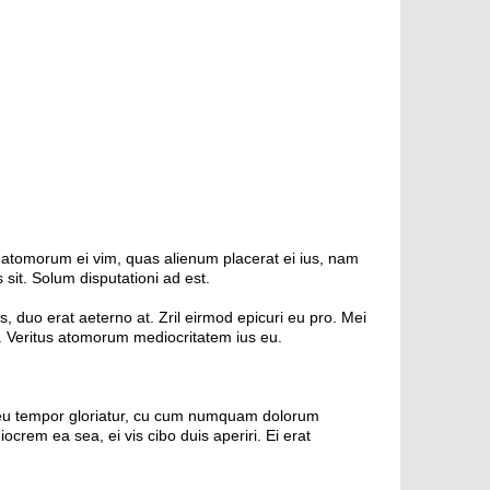
 atomorum ei vim, quas alienum placerat ei ius, nam
 sit. Solum disputationi ad est.
, duo erat aeterno at. Zril eirmod epicuri eu pro. Mei
ro. Veritus atomorum mediocritatem ius eu.
s eu tempor gloriatur, cu cum numquam dolorum
rem ea sea, ei vis cibo duis aperiri. Ei erat