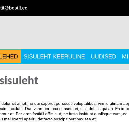
tit@bestit.ee
ULEHED
SISULEHT KEERULINE
UUDISED
MI
 sisuleht
.
dolor sit amet, ne qui saperet persecuti voluptatibus, vim id utinam ap
cto tincidunt. Duo vitae pertinax senserit ei, dicit debitis qui an. Ea 
mur at. Per eros fastidii officiis ut, ne iusto invidunt qualisque cum,
 mei exerci aperiri, detracto suscipit pertinax sea et.