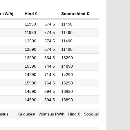
 kW/hj
Hind €
Soodushind €
11990
574,5
11490
11990
574,5
11490
12590
574,5
11490
12590
574,5
11490
13990
664,5
13290
15590
744,5
14890
14990
714,5
14290
15990
764,5
15290
14590
694,5
13890
14590
694,5
13890
ustus
Käigukast
Võimsus kW/hj
Hind €
Soodushind €