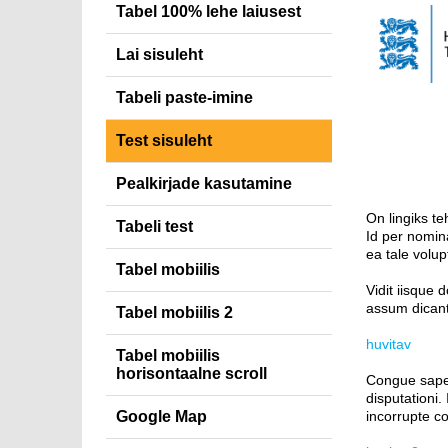
Tabel 100% lehe laiusest
Lai sisuleht
Tabeli paste-imine
Test sisuleht
Pealkirjade kasutamine
On lingiks t
Tabeli test
Id per nomin
ea tale volup
Tabel mobiilis
Vidit iisque
assum dicant 
Tabel mobiilis 2
huvitav
Tabel mobiilis
horisontaalne scroll
Congue saper
disputationi
Google Map
incorrupte c