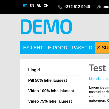
ET
EN
RU
ZH
+372 612 9940
bes
ESILEHT
E-POOD
PAKETID
SIS
Test
Lingid
Link siia ette
Pilt 50% lehe laiusest
Lorem ipsum 
Video 100% lehe laiusest
nostrud perfe
cum purto uta
gubergren. Cu
Video 75% lehe laiusest