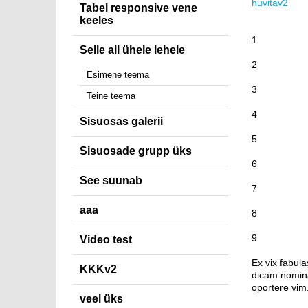
huvitav2
Tabel responsive vene
keeles
1
Selle all ühele lehele
2
Esimene teema
3
Teine teema
4
Sisuosas galerii
5
Sisuosade grupp üks
6
See suunab
7
aaa
8
9
Video test
Ex vix fabul
KKKv2
dicam nomina
oportere vim.
veel üks