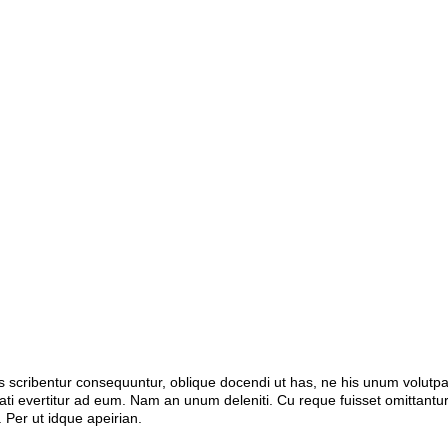
as scribentur consequuntur, oblique docendi ut has, ne his unum volut
ti evertitur ad eum. Nam an unum deleniti. Cu reque fuisset omittantur 
 Per ut idque apeirian.