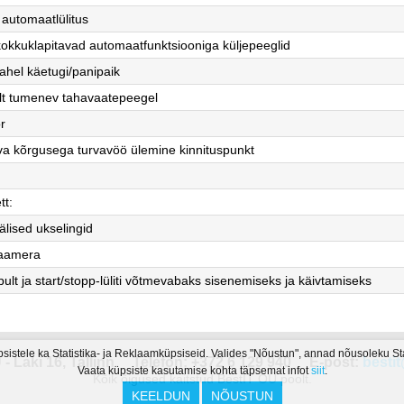
 automaatlülitus
t kokkuklapitavad automaatfunktsiooniga küljepeeglid
ahel käetugi/panipaik
lt tumenev tahavaatepeegel
r
va kõrgusega turvavöö ülemine kinnituspunkt
tt:
älised ukselingid
aamera
ult ja start/stopp-lüliti võtmevabaks sisenemiseks ja käivtamiseks
psistele ka Statistika- ja Reklaamküpsiseid. Valides "Nõustun", annad nõusoleku S
- Laki 16, Tallinn
Telefon: +372 6 129 940
E-post:
bestit
Vaata küpsiste kasutamise kohta täpsemat infot
siit
.
Kõik õigused kaitstud BestIT OÜ poolt.
KEELDUN
NÕUSTUN