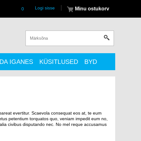
Logi sisse
Minu ostukorv
0
DA IGANES
KÜSITLUSED
BYD
pareat evertitur. Scaevola consequat eos at, te eum
impetus petentium torquatos quo, veniam impedit eum no,
 ea alia civibus disputando nec. No mel reque accusamus