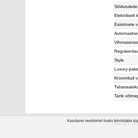
Sõidutulede
Elektrilisel
Esiistmete v
Automaatse
Vihmasenso
Reguleerita
Style
Luxury-pake
Kroomitud v
Tahavaatek
Tartk võtmep
Kasutame veebilehel lisaks tehnilistele kü
BestIT OÜ 