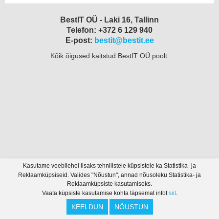
BestIT OÜ - Laki 16, Tallinn
Telefon: +372 6 129 940
E-post:
bestit@bestit.ee
Kõik õigused kaitstud BestIT OÜ poolt.
Kasutame veebilehel lisaks tehnilistele küpsistele ka Statistika- ja
Reklaamküpsiseid. Valides "Nõustun", annad nõusoleku Statistika- ja
Reklaamküpsiste kasutamiseks.
Vaata küpsiste kasutamise kohta täpsemat infot
siit
.
KEELDUN
NÕUSTUN