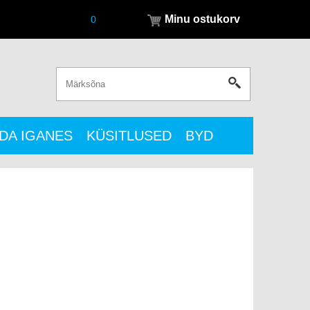
Minu ostukorv
0
DA IGANES
KÜSITLUSED
BYD