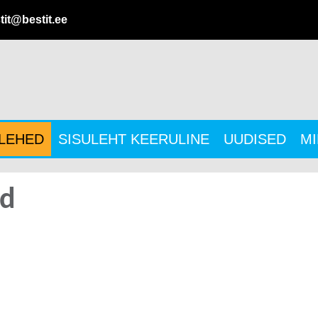
tit@bestit.ee
ULEHED
SISULEHT KEERULINE
UUDISED
MI
id