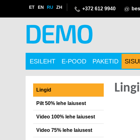
ET
EN
RU
ZH
+372 612 9940
bes
ESILEHT
E-POOD
PAKETID
SIS
Ling
Lingid
Pilt 50% lehe laiusest
Video 100% lehe laiusest
Video 75% lehe laiusest