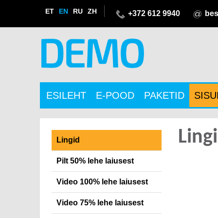
ET
EN
RU
ZH
+372 612 9940
bes
ESILEHT
E-POOD
PAKETID
SIS
Ling
Lingid
Pilt 50% lehe laiusest
Video 100% lehe laiusest
Video 75% lehe laiusest