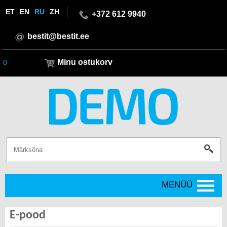
ET
EN
RU
ZH
+372 612 9940
bestit@bestit.ee
Minu ostukorv
0
MENÜÜ
E-pood