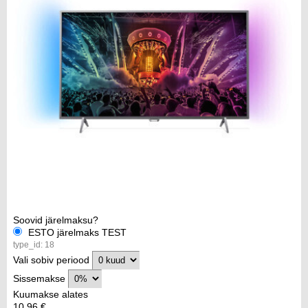
Soovid järelmaksu?
ESTO järelmaks TEST
type_id: 18
Vali sobiv periood
Sissemakse
Kuumakse alates
10.96 €