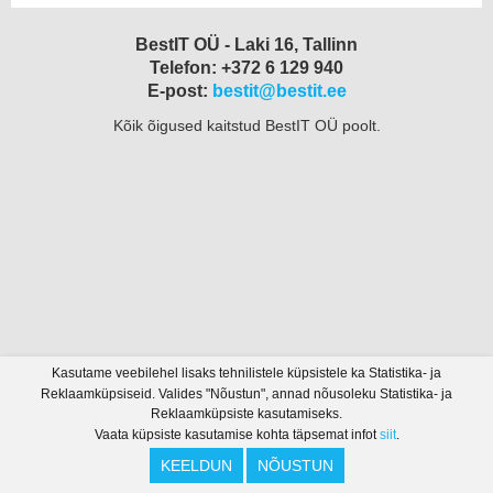
BestIT OÜ - Laki 16, Tallinn
Telefon: +372 6 129 940
E-post:
bestit@bestit.ee
Kõik õigused kaitstud BestIT OÜ poolt.
Kasutame veebilehel lisaks tehnilistele küpsistele ka Statistika- ja
Reklaamküpsiseid. Valides "Nõustun", annad nõusoleku Statistika- ja
Reklaamküpsiste kasutamiseks.
Vaata küpsiste kasutamise kohta täpsemat infot
siit
.
KEELDUN
NÕUSTUN