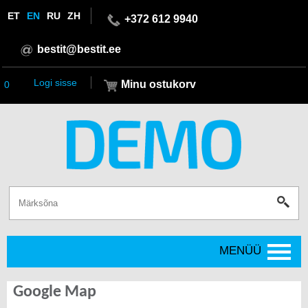
ET
EN
RU
ZH
+372 612 9940
bestit@bestit.ee
Logi sisse
Minu ostukorv
0
MENÜÜ
Google Map