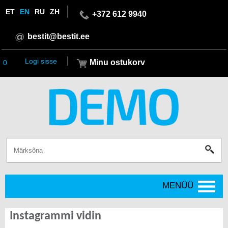
ET
EN
RU
ZH
+372 612 9940
bestit@bestit.ee
Logi sisse
Minu ostukorv
0
MENÜÜ
Instagrammi vidin