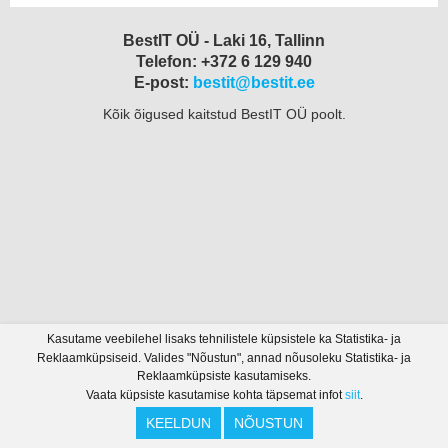
BestIT OÜ - Laki 16, Tallinn
Telefon: +372 6 129 940
E-post:
bestit@bestit.ee
Kõik õigused kaitstud BestIT OÜ poolt.
Kasutame veebilehel lisaks tehnilistele küpsistele ka Statistika- ja
Reklaamküpsiseid. Valides "Nõustun", annad nõusoleku Statistika- ja
Reklaamküpsiste kasutamiseks.
Vaata küpsiste kasutamise kohta täpsemat infot
siit
.
KEELDUN
NÕUSTUN