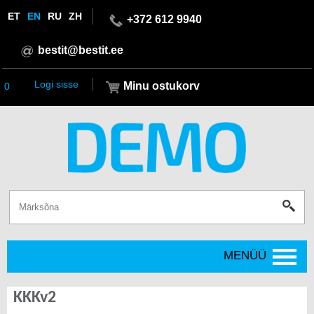
ET
EN
RU
ZH
+372 612 9940
bestit@bestit.ee
Logi sisse
Minu ostukorv
0
MENÜÜ
KKKv2