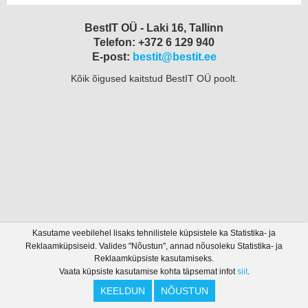
BestIT OÜ - Laki 16, Tallinn
Telefon: +372 6 129 940
E-post:
bestit@bestit.ee
Kõik õigused kaitstud BestIT OÜ poolt.
Kasutame veebilehel lisaks tehnilistele küpsistele ka Statistika- ja
Reklaamküpsiseid. Valides "Nõustun", annad nõusoleku Statistika- ja
Reklaamküpsiste kasutamiseks.
Vaata küpsiste kasutamise kohta täpsemat infot
siit
.
KEELDUN
NÕUSTUN