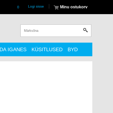
Logi sisse
Minu ostukorv
0
DA IGANES
KÜSITLUSED
BYD