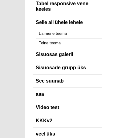
Tabel responsive vene
keeles
Selle all ühele lehele
Esimene teema
Teine teema
Sisuosas galerii
Sisuosade grupp üks
See suunab
aaa
Video test
KKKv2
veel üks