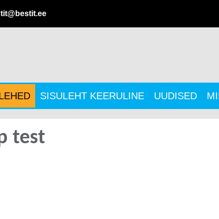
tit@bestit.ee
ULEHED
SISULEHT KEERULINE
UUDISED
MI
 test