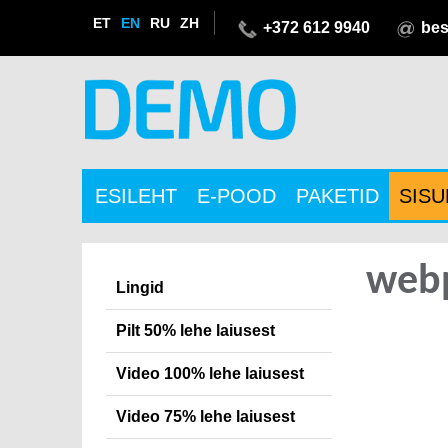
ET
EN
RU
ZH
+372 612 9940
bes
ESILEHT
E-POOD
PAKETID
SIS
webp
Lingid
Pilt 50% lehe laiusest
Video 100% lehe laiusest
Video 75% lehe laiusest