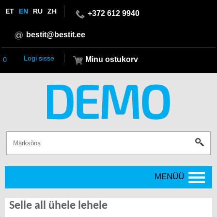
ET
EN
RU
ZH
+372 612 9940
bestit@bestit.ee
Logi sisse
Minu ostukorv
0
MENÜÜ
Selle all ühele lehele