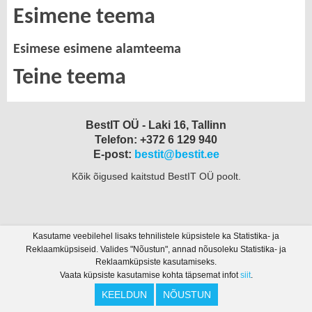
Esimene teema
Esimese esimene alamteema
Teine teema
BestIT OÜ - Laki 16, Tallinn
Telefon: +372 6 129 940
E-post:
bestit@bestit.ee
Kõik õigused kaitstud BestIT OÜ poolt.
Kasutame veebilehel lisaks tehnilistele küpsistele ka Statistika- ja
Reklaamküpsiseid. Valides "Nõustun", annad nõusoleku Statistika- ja
Reklaamküpsiste kasutamiseks.
Vaata küpsiste kasutamise kohta täpsemat infot
siit
.
KEELDUN
NÕUSTUN